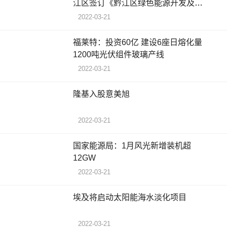
江区签订《黔江区绿色能源开发及运
用一体化合作协议》
2022-03-21
福莱特：投资60亿 建设6座日熔化量
1200吨光伏组件玻璃产线
2022-03-21
隆基入股意美旭
2022-03-21
国家能源局：1月风光新增装机超
12GW
2022-03-21
埃及将启动太阳能海水淡化项目
2022-03-21