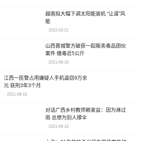
越南拟大幅下调太阳能装机 “让道”风
能
2022-03-21
山西晋城警方破获一起贩卖毒品团伙
案件 缴毒近5公斤
2021-09-16
江西一民警占用嫌疑人手机盗窃9万余
元 获刑3年3个月
2021-09-16
对话广西乡村教师赖家益：因为淋过
雨 总想为别人撑伞
2021-09-16