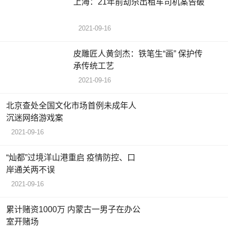
上海：21年前劫杀出租车司机案告破
2021-09-16
皮雕匠人黄剑杰：铁笔生“画” 保护传
承传统工艺
2021-09-16
北京查处全国文化市场首例未成年人
沉迷网络游戏案
2021-09-16
“灿都”过境洋山港重启 疫情防控、口
岸通关两不误
2021-09-16
累计赌资1000万 内蒙古一男子在办公
室开赌场