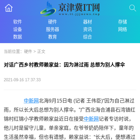
软件
硬件
器材
存储
设备
服务器
资讯
网络
数据
教育
综合
当前位置：
硬件
> 正文
对话广西乡村教师赖家益：因为淋过雨 总想为别人撑伞
2021-09-16 17:37:33
中新网
北海9月15日电 (记者 王伟臣)“因为自己淋过
雨，所以长大后总想为别人撑伞。”广西北海合浦县石湾镇红
锦村红锦小学教师赖家益近日在接受
中新网
记者专访时说，
他儿时是留守儿童，单亲家庭，在爷爷奶奶陪伴下，童年的
生活虽然幸福，但也有遗憾，赖家益说：“长大后，便想通过